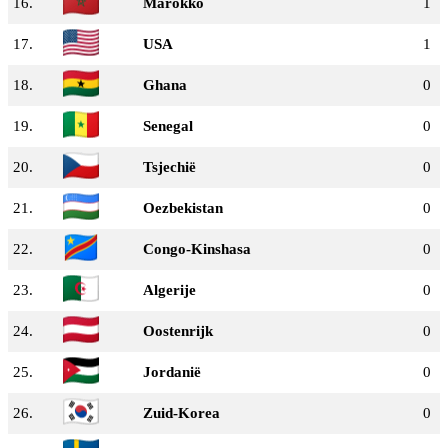
16.
Marokko
1
17.
USA
1
18.
Ghana
0
19.
Senegal
0
20.
Tsjechië
0
21.
Oezbekistan
0
22.
Congo-Kinshasa
0
23.
Algerije
0
24.
Oostenrijk
0
25.
Jordanië
0
26.
Zuid-Korea
0