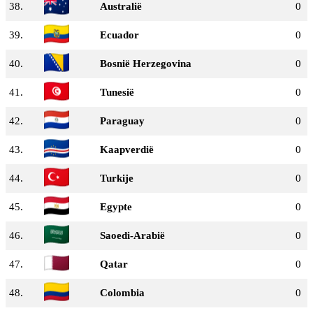
38.
Australië
0
39.
Ecuador
0
40.
Bosnië Herzegovina
0
41.
Tunesië
0
42.
Paraguay
0
43.
Kaapverdië
0
44.
Turkije
0
45.
Egypte
0
46.
Saoedi-Arabië
0
47.
Qatar
0
48.
Colombia
0