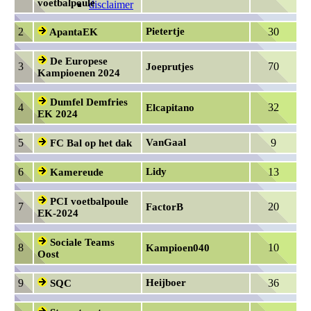
voetbalpoule
disclaimer
2
Pietertje
30
ApantaEK
De Europese
3
70
Joeprutjes
Kampioenen 2024
Dumfel Demfries
4
32
Elcapitano
EK 2024
5
VanGaal
9
FC Bal op het dak
6
Lidy
13
Kamereude
PCI voetbalpoule
7
20
FactorB
EK-2024
Sociale Teams
8
10
Kampioen040
Oost
9
Heijboer
36
SQC