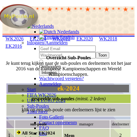
Nederlands
English
WK2026
EK2024
WK2022
EK2020
WK2018
Inloggen/Aanmelden
EK2016
Toon
Overzicht Sub-Poules
Je kunt terug kijken naar de sub-poules en deelnemers tot het jaar
Onthouden
2016 van de Europeese Kampioenschappen en Wereld
Inloggen
Kampioenschappen.
Wachtwoord vergeten?
Aanmelden
ek-2024
Start
FIFA WK2026
gespeelde sub-poules
(minst. 2 leden)
UEFA EURO 2024
Sub-Poules
klik op een sub-poule om deelnemers lijst te zien
Toon meer
Foto Gallerij
Contact opnemenm
sub-poule
manager
deelnemer
FAQ
All Star EK2024
info
1
2
Mem