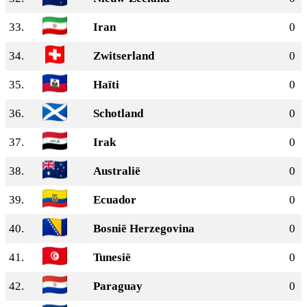
33.
Iran
0
34.
Zwitserland
0
35.
Haïti
0
36.
Schotland
0
37.
Irak
0
38.
Australië
0
39.
Ecuador
0
40.
Bosnië Herzegovina
0
41.
Tunesië
0
42.
Paraguay
0