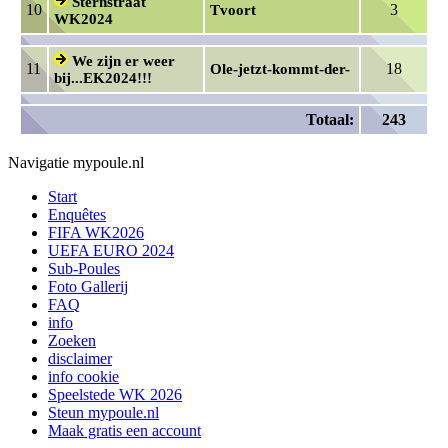
Sternstraat
10
3
Tvoort
WK2024
We zijn er weer
11
18
Ole-jetzt-kommt-der-
bij...EK2024!!!
Totaal:
243
Navigatie mypoule.nl
Start
Enquêtes
FIFA WK2026
UEFA EURO 2024
Sub-Poules
Foto Gallerij
FAQ
info
Zoeken
disclaimer
info cookie
Speelstede WK 2026
Steun mypoule.nl
Maak gratis een account