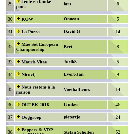
Jente en famke
29
6
lars
poule
30
Onneau
5
KOW
31
David G
14
La Porra
Mae Sot European
32
8
Bert
Championship
33
JorikS
5
Mauris Vitae
34
Evert-Jan
9
Nicovij
Nous restons à la
35
14
VoetbalLeurs
maison
36
IJmker
46
ObT EK 2016
37
pietertje
24
Ooggroep
Poppers & VRP
38
52
Stefan Scholten