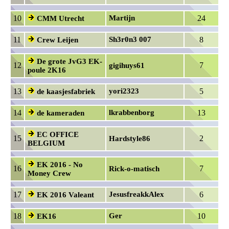
10
Martijn
24
CMM Utrecht
11
Sh3r0n3 007
8
Crew Leijen
De grote JvG3 EK-
12
7
gigihuys61
poule 2K16
13
yori2323
5
de kaasjesfabriek
14
lkrabbenborg
13
de kameraden
EC OFFICE
15
2
Hardstyle86
BELGIUM
EK 2016 - No
16
7
Rick-o-matisch
Money Crew
17
JesusfreakkAlex
6
EK 2016 Valeant
18
Ger
10
EK16