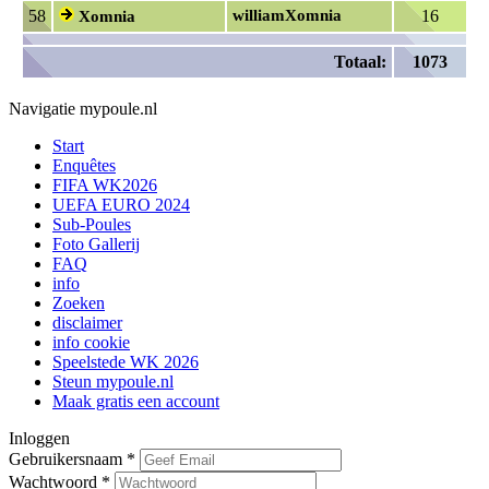
58
williamXomnia
16
Xomnia
Totaal:
1073
Navigatie mypoule.nl
Start
Enquêtes
FIFA WK2026
UEFA EURO 2024
Sub-Poules
Foto Gallerij
FAQ
info
Zoeken
disclaimer
info cookie
Speelstede WK 2026
Steun mypoule.nl
Maak gratis een account
Inloggen
Gebruikersnaam
*
Wachtwoord
*