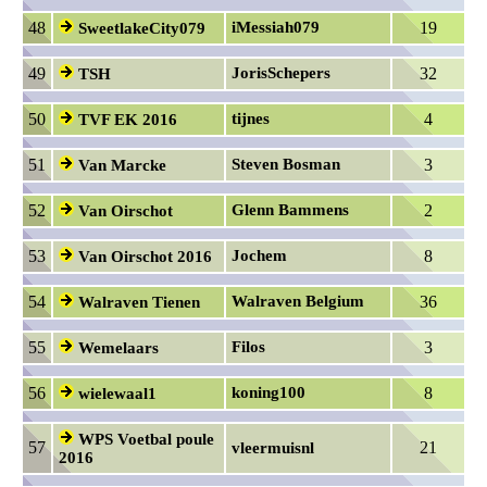
48
iMessiah079
19
SweetlakeCity079
49
JorisSchepers
32
TSH
50
tijnes
4
TVF EK 2016
51
Steven Bosman
3
Van Marcke
52
Glenn Bammens
2
Van Oirschot
53
Jochem
8
Van Oirschot 2016
54
Walraven Belgium
36
Walraven Tienen
55
Filos
3
Wemelaars
56
koning100
8
wielewaal1
WPS Voetbal poule
57
21
vleermuisnl
2016