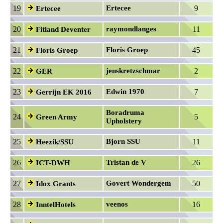
19
Ertecee
9
Ertecee
20
raymondlanges
11
Fitland Deventer
21
Floris Groep
45
Floris Groep
22
jenskretzschmar
2
GER
23
Edwin 1970
7
Gerrijn EK 2016
Boradruma
24
5
Green Army
Upholstery
25
Bjorn SSU
11
Heezik/SSU
26
Tristan de V
26
ICT-DWH
27
Govert Wondergem
50
Idox Grants
28
veenos
16
InntelHotels