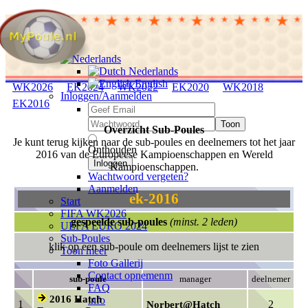
Nederlands
English
WK2026
EK2024
WK2022
EK2020
WK2018
Inloggen/Aanmelden
EK2016
Toon
Overzicht Sub-Poules
Je kunt terug kijken naar de sub-poules en deelnemers tot het jaar
Onthouden
2016 van de Europeese Kampioenschappen en Wereld
Inloggen
Kampioenschappen.
Wachtwoord vergeten?
Aanmelden
ek-2016
Start
FIFA WK2026
gespeelde sub-poules
(minst. 2 leden)
UEFA EURO 2024
Sub-Poules
klik op een sub-poule om deelnemers lijst te zien
Toon meer
Foto Gallerij
Contact opnemenm
sub-poule
manager
deelnemer
FAQ
2016 Hatch
info
1
2
Norbert@Hatch