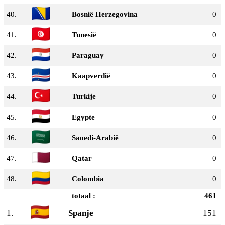
40.
Bosnië Herzegovina
0
41.
Tunesië
0
42.
Paraguay
0
43.
Kaapverdië
0
44.
Turkije
0
45.
Egypte
0
46.
Saoedi-Arabië
0
47.
Qatar
0
48.
Colombia
0
totaal :
461
1.
Spanje
151