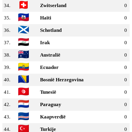
34.
Zwitserland
0
35.
Haïti
0
36.
Schotland
0
37.
Irak
0
38.
Australië
0
39.
Ecuador
0
40.
Bosnië Herzegovina
0
41.
Tunesië
0
42.
Paraguay
0
43.
Kaapverdië
0
44.
Turkije
0