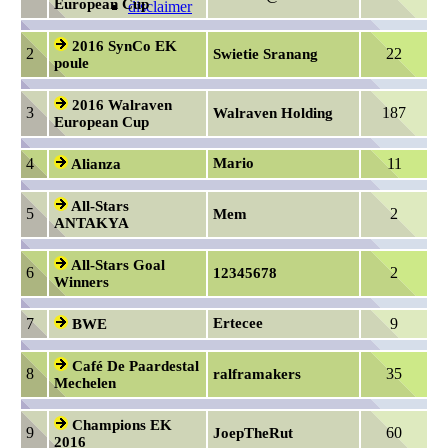
European Cup
disclaimer
2016 SynCo EK
2
22
Swietie Sranang
poule
2016 Walraven
3
187
Walraven Holding
European Cup
4
Mario
11
Alianza
All-Stars
5
2
Mem
ANTAKYA
All-Stars Goal
6
2
12345678
Winners
7
Ertecee
9
BWE
Café De Paardestal
8
35
ralframakers
Mechelen
Champions EK
9
60
JoepTheRut
2016