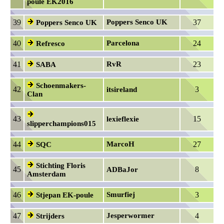
poule EK2016
39
Poppers Senco UK
37
Poppers Senco UK
40
Parcelona
24
Refresco
41
RvR
23
SABA
Schoenmakers-
42
3
itsireland
Clan
43
15
lexieflexie
slipperchampions015
44
MarcoH
27
SQC
Stichting Floris
45
8
ADBaJor
Amsterdam
46
Smurfiej
3
Stjepan EK-poule
47
Jesperwormer
4
Strijders