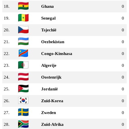
18.
Ghana
0
19.
Senegal
0
20.
Tsjechië
0
21.
Oezbekistan
0
22.
Congo-Kinshasa
0
23.
Algerije
0
24.
Oostenrijk
0
25.
Jordanië
0
26.
Zuid-Korea
0
27.
Zweden
0
28.
Zuid-Afrika
0