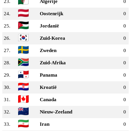
23.
Algerije
0
24.
Oostenrijk
0
25.
Jordanië
0
26.
Zuid-Korea
0
27.
Zweden
0
28.
Zuid-Afrika
0
29.
Panama
0
30.
Kroatië
0
31.
Canada
0
32.
Nieuw-Zeeland
0
33.
Iran
0