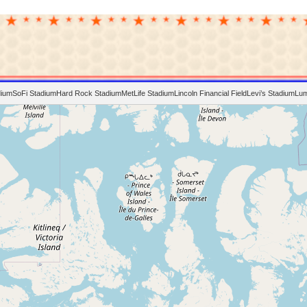
dium
SoFi Stadium
Hard Rock Stadium
MetLife Stadium
Lincoln Financial Field
Levi’s Stadium
Lum