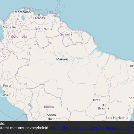
eld.
nstemt met ons privacybeleid.
U kunt hier meer lezen over ons privacybeleid