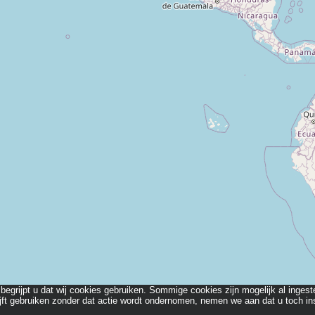
begrijpt u dat wij cookies gebruiken. Sommige cookies zijn mogelijk al ingest
lijft gebruiken zonder dat actie wordt ondernomen, nemen we aan dat u toch i