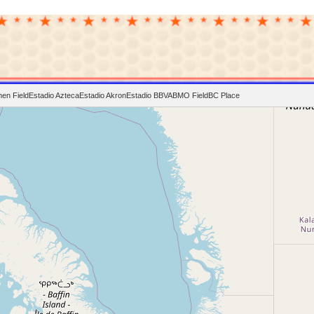
en Field
Estadio Azteca
Estadio Akron
Estadio BBVA
BMO Field
BC Place