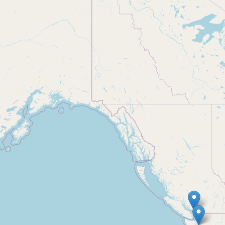
FAQ
info
disclaimer