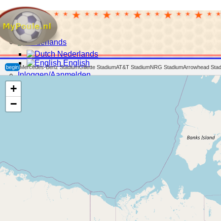
Nederlands
English
begin
Mercedes-Benz Stadium
Gillette Stadium
AT&T Stadium
NRG Stadium
Arrowhead Sta
Inloggen/Aanmelden
+
Toon
−
Onthouden
Inloggen
Wachtwoord vergeten?
Aanmelden
Start
FIFA WK2026
UEFA EURO 2024
Sub-Poules
Toon meer
Foto Gallerij
Contact opnemenm