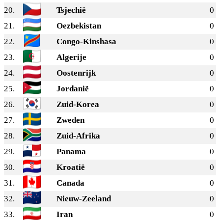
20.
Tsjechië
0
21.
Oezbekistan
0
22.
Congo-Kinshasa
0
23.
Algerije
0
24.
Oostenrijk
0
25.
Jordanië
0
26.
Zuid-Korea
0
27.
Zweden
0
28.
Zuid-Afrika
0
29.
Panama
0
30.
Kroatië
0
31.
Canada
0
32.
Nieuw-Zeeland
0
33.
Iran
0