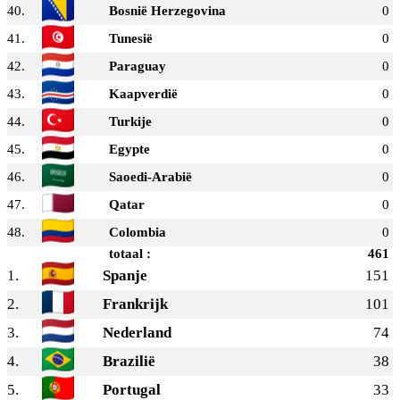
40.
Bosnië Herzegovina
0
41.
Tunesië
0
42.
Paraguay
0
43.
Kaapverdië
0
44.
Turkije
0
45.
Egypte
0
46.
Saoedi-Arabië
0
47.
Qatar
0
48.
Colombia
0
totaal :
461
1.
Spanje
151
2.
Frankrijk
101
3.
Nederland
74
4.
Brazilië
38
5.
Portugal
33