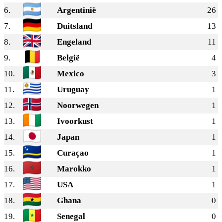
6.
Argentinië
26
7.
Duitsland
13
8.
Engeland
11
9.
België
4
10.
Mexico
3
11.
Uruguay
1
12.
Noorwegen
1
13.
Ivoorkust
1
14.
Japan
1
15.
Curaçao
1
16.
Marokko
1
17.
USA
1
18.
Ghana
0
19.
Senegal
0