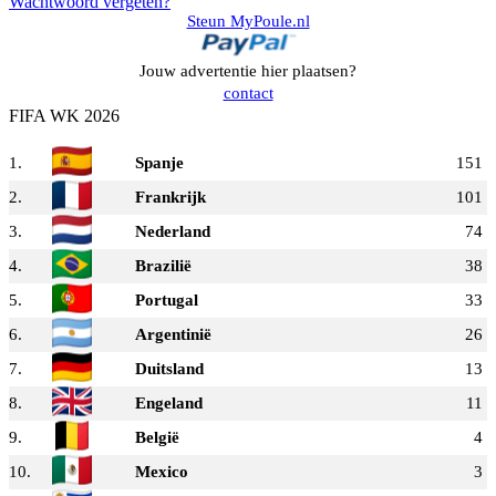
Wachtwoord vergeten?
Steun MyPoule.nl
Jouw advertentie hier plaatsen?
contact
FIFA WK 2026
1.
Spanje
151
2.
Frankrijk
101
3.
Nederland
74
4.
Brazilië
38
5.
Portugal
33
6.
Argentinië
26
7.
Duitsland
13
8.
Engeland
11
9.
België
4
10.
Mexico
3