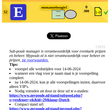
E
0
emmanuelosagie1
.900
32
density_large
15933
Sub-poule manager is verantwoordelijk voor eventuele prijzen
en beheer. Mypoule.nl is niet verantwoordelijk voor beheer en
prijzen,
zie voorwaarden.
Tips:
voorspel alle wedstrijden voor 14-06-2024
wanneer een vlag voor je naam staat is je voorspelling
compleet.
na 14-06-2024, kun je alle voorspellingen inzien, daarvoor
alleen VIP's.
Nodig vrienden uit door ze deze url te e-mailen:
https://www.mypoule.nl/stand/subpool.php?
s=yes&toer=ek&id=29&lang=Dutch
Compact stand url:
https://www.mypoule.nl/stand/mypool.php?