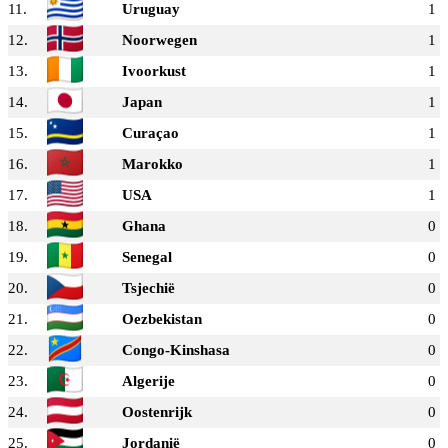
11.
Uruguay
1
12.
Noorwegen
1
13.
Ivoorkust
1
14.
Japan
1
15.
Curaçao
1
16.
Marokko
1
17.
USA
1
18.
Ghana
0
19.
Senegal
0
20.
Tsjechië
0
21.
Oezbekistan
0
22.
Congo-Kinshasa
0
23.
Algerije
0
24.
Oostenrijk
0
25.
Jordanië
0