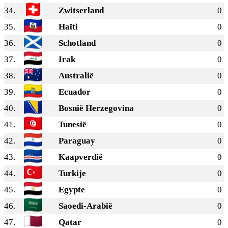
34.
Zwitserland
0
35.
Haïti
0
36.
Schotland
0
37.
Irak
0
38.
Australië
0
39.
Ecuador
0
40.
Bosnië Herzegovina
0
41.
Tunesië
0
42.
Paraguay
0
43.
Kaapverdië
0
44.
Turkije
0
45.
Egypte
0
46.
Saoedi-Arabië
0
47.
Qatar
0