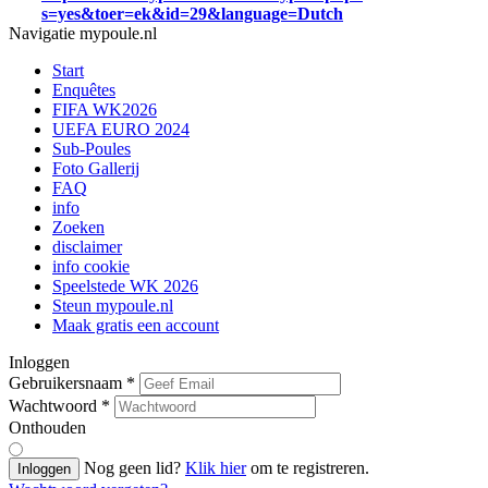
s=yes&toer=ek&id=29&language=Dutch
Navigatie mypoule.nl
Start
Enquêtes
FIFA WK2026
UEFA EURO 2024
Sub-Poules
Foto Gallerij
FAQ
info
Zoeken
disclaimer
info cookie
Speelstede WK 2026
Steun mypoule.nl
Maak gratis een account
Inloggen
Gebruikersnaam
*
Wachtwoord
*
Onthouden
Nog geen lid?
Klik hier
om te registreren.
Inloggen