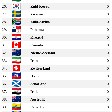
26.
Zuid-Korea
0
27.
Zweden
0
28.
Zuid-Afrika
0
29.
Panama
0
30.
Kroatië
0
31.
Canada
0
32.
Nieuw-Zeeland
0
33.
Iran
0
34.
Zwitserland
0
35.
Haïti
0
36.
Schotland
0
37.
Irak
0
38.
Australië
0
39.
Ecuador
0