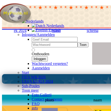
Nederlands
English
ek 2024
Stand
schema
Inloggen/Aanmelden
Toon
Onthouden
Inloggen
Wachtwoord vergeten?
Aanmelden
Start
FIFA WK2026
UEFA EURO 2024
Sub-Poules
Toon meer
Foto Gallerij
Contact opnemenm
plaats
naam
FAQ
info