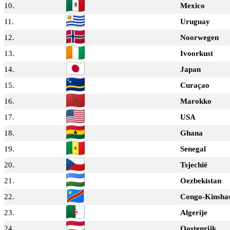
10.
Mexico
11.
Uruguay
12.
Noorwegen
13.
Ivoorkust
14.
Japan
15.
Curaçao
16.
Marokko
17.
USA
18.
Ghana
19.
Senegal
20.
Tsjechië
21.
Oezbekistan
22.
Congo-Kinsha
23.
Algerije
24.
Oostenrijk