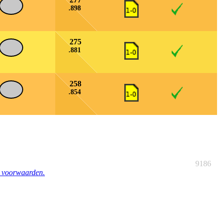
.898
275
.881
258
.854
9186
e voorwaarden.