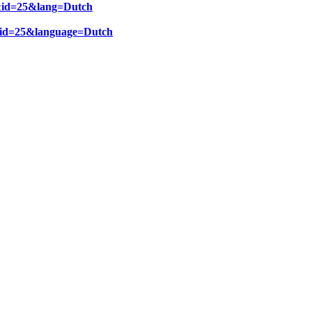
k&id=25&lang=Dutch
&id=25&language=Dutch