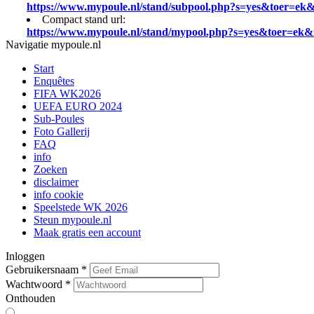
https://www.mypoule.nl/stand/subpool.php?s=yes&toer=e
Compact stand url:
https://www.mypoule.nl/stand/mypool.php?s=yes&toer=ek
Navigatie mypoule.nl
Start
Enquêtes
FIFA WK2026
UEFA EURO 2024
Sub-Poules
Foto Gallerij
FAQ
info
Zoeken
disclaimer
info cookie
Speelstede WK 2026
Steun mypoule.nl
Maak gratis een account
Inloggen
Gebruikersnaam
*
Wachtwoord
*
Onthouden