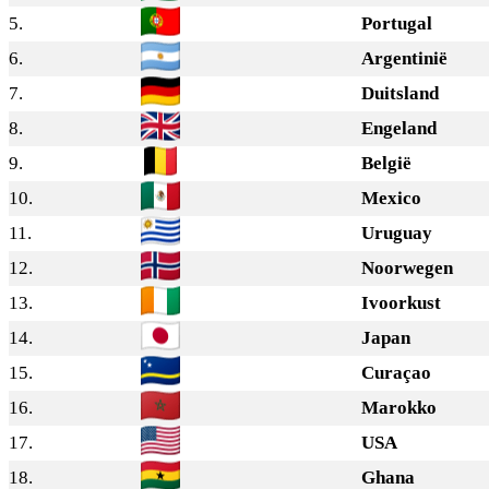
5.
Portugal
6.
Argentinië
7.
Duitsland
8.
Engeland
9.
België
10.
Mexico
11.
Uruguay
12.
Noorwegen
13.
Ivoorkust
14.
Japan
15.
Curaçao
16.
Marokko
17.
USA
18.
Ghana