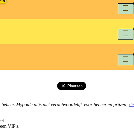
w19
density_large
density_large
density_large
 beheer. Mypoule.nl is niet verantwoordelijk voor beheer en prijzen,
zi
et.
leen VIP's.