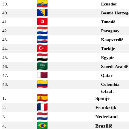
39.
Ecuador
40.
Bosnië Herzeg
41.
Tunesië
42.
Paraguay
43.
Kaapverdië
44.
Turkije
45.
Egypte
46.
Saoedi-Arabië
47.
Qatar
48.
Colombia
totaal :
1.
Spanje
2.
Frankrijk
3.
Nederland
4.
Brazilië