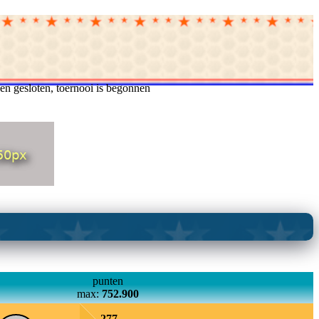
n gesloten, toernooi is begonnen
punten
max:
752.900
277