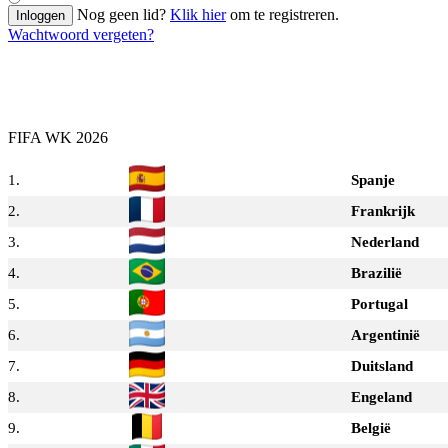
Nog geen lid?
Klik hier
om te registreren.
Inloggen
Wachtwoord vergeten?
FIFA WK 2026
1.
Spanje
2.
Frankrijk
3.
Nederland
4.
Brazilië
5.
Portugal
6.
Argentinië
7.
Duitsland
8.
Engeland
9.
België